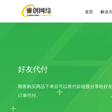
首页
解决
行业解决方案
最新应用
帮助
客户支持
应
全部 >
超强社交分销
积分红包
帮助中心
提交
多种模式体系，极速裂变拓客
好友代付
快麦erp
增值
大货批发
企微福利价
顾客购买商品下单后可以将付款链接分享给好
解决线上大货批发场景，构建批发商体系
订单代付。
视频号小店
随立减
解决方案