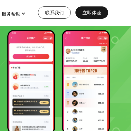
联系我们
立即体验
服务帮助
特色功能
查看更多
全部 >
全部 >
【EWEISHOP】新增商品助手0元
大型多商户
免费使用
店铺装修
打造多元化大型电商平台
会员营销
查看详情
本地生活服务
多门店
【12月第3期 】 EWEISHOP | 人
人商城开发计划
预约、酒店、核销，一站式生活服务模式
多商户
查看详情
收银台