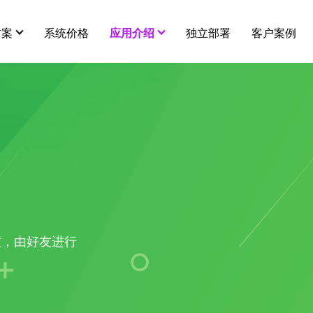
方案
系统价格
应用介绍
独立部署
客户案例
用插件
更多
营销插件
新闻中心
全部 >
智能多门店
分销
秒杀
建议
关于我们
连锁、加盟、独立经营，一体化管理
在线客服
拼团
服务
平台级供货商
代理小店
砍价
友，由好友进行
店铺商品互通，打造平台级供货市场
酒店预订
幸运大抽奖
知识付费
打包一口价