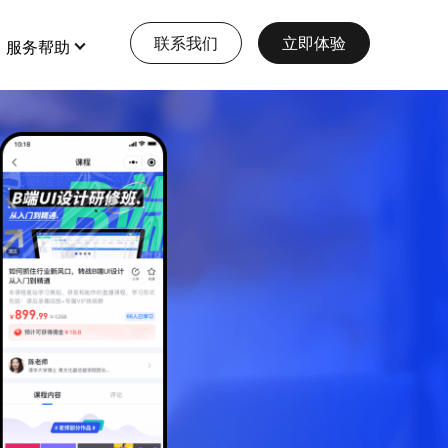
联系我们
立即体验
服务帮助
特色功能
查看更多
全部 >
全部 >
【EWEISHOP】新增商品助手0元
大型多商户
免费使用
店铺装修
打造多元化大型电商平台
会员营销
查看详情
本地生活服务
多门店
【12月第3期 】 EWEISHOP | 人
人商城开发计划
预约、酒店、核销，一站式生活服务模式
多商户
查看详情
收银台