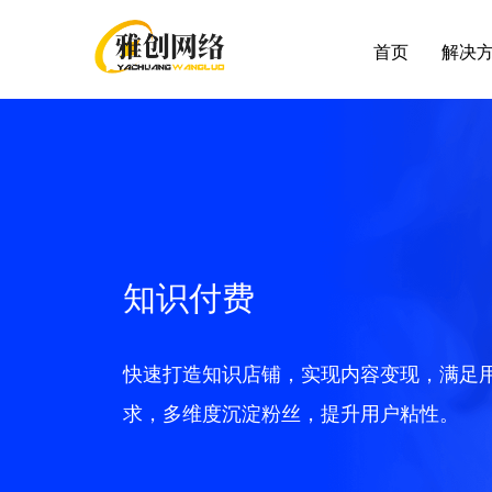
首页
解决
行业解决方案
最新应用
帮助
客户支持
应
全部 >
超强社交分销
积分红包
帮助中心
提交
知识付费
多种模式体系，极速裂变拓客
快麦erp
增值
大货批发
企微福利价
快速打造知识店铺，实现内容变现，满足
解决线上大货批发场景，构建批发商体系
求，多维度沉淀粉丝，提升用户粘性。
视频号小店
随立减
解决方案