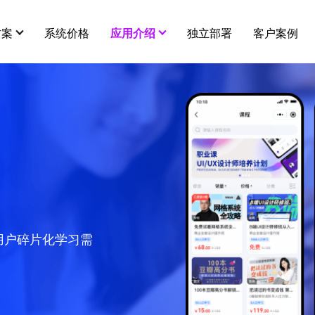
方案
系统价格
应用介绍
独立部署
客户案例
用插件
更多
营销插件
新闻中心
全部 >
智能多门店
分销
秒杀
建议
关于我们
连锁、加盟、独立经营，一体化管理
在线客服
拼团
服务
平台级供货商
代理小店
砍价
用户碎片化学习需
店铺商品互通，打造平台级供货市场
酒店预订
幸运大抽奖
知识付费
打包一口价