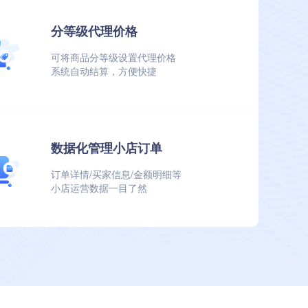
分等级代理价格
独立小店展示
可将商品分等级设置代理价格
买家从进店浏览直到完成交易
系统自动结算，方便快捷
都对主商城不可见、无感知
数据化管理小店订单
收入自动结算
订单详情/买家信息/金额明细等
订单详情/系统自动结算交易利润
小店运营数据一目了然
随时随地可提现/金额明细等