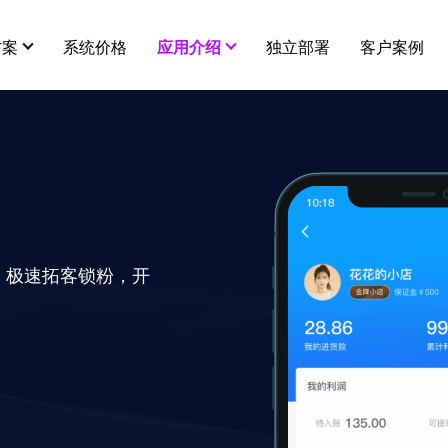
方案
系统价格
应用介绍
独立部署
客户案例
用插件
更多
营销插件
新闻中心
全部 >
智能多门店
分销
秒杀
建议
关于我们
连锁、加盟、独立经营，一体化管理
，极速拓客锁粉，开
在线客服
拼团
服务
平台级供货商
代理小店
砍价
店铺商品互通，打造平台级供货市场
酒店预订
幸运大抽奖
知识付费
打包一口价