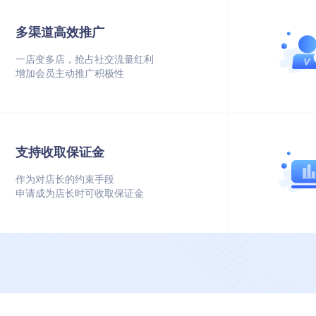
多渠道高效推广
无货源也可开店
一店变多店，抢占社交流量红利
可一键代理主商城的优质商品
增加会员主动推广积极性
直接开售，超高利润空间
支持收取保证金
主商城一键代发
作为对店长的约束手段
买家下单后由主商城直接发货
申请成为店长时可收取保证金
店长只需推广销售商品即可