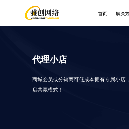
首页
解决
行业解决方案
最新应用
帮助
客户支持
应
全部 >
代理小店
超强社交分销
积分红包
帮助中心
提交
多种模式体系，极速裂变拓客
商城会员或分销商可低成本拥有专属小店
快麦erp
增值
启共赢模式！
大货批发
企微福利价
解决线上大货批发场景，构建批发商体系
视频号小店
随立减
解决方案