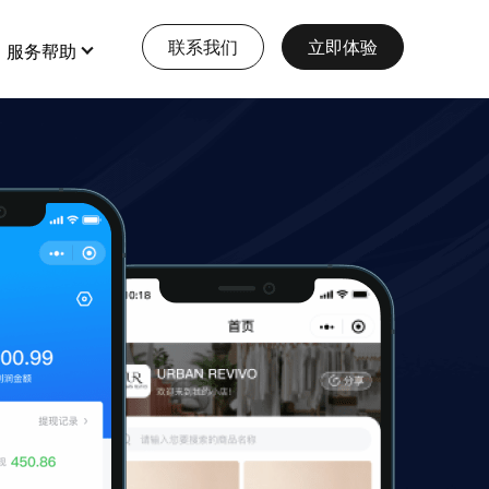
联系我们
立即体验
服务帮助
特色功能
查看更多
全部 >
全部 >
【EWEISHOP】新增商品助手0元
大型多商户
免费使用
店铺装修
打造多元化大型电商平台
会员营销
查看详情
本地生活服务
多门店
【12月第3期 】 EWEISHOP | 人
人商城开发计划
预约、酒店、核销，一站式生活服务模式
多商户
查看详情
收银台