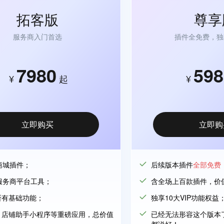
拓客版
尊享
服务商入门首选
插件全免费，独
7980
598
¥
起
¥
立即购买
立即购
商城插件；
后续版本插件
全部免费
服务商平台工具；
含全场上百款插件，价
所有基础功能；
独享10大VIP功能权益
、店铺助手小程序等重磅应用，总价值
已经无法形容这个版本