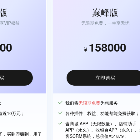
版
巅峰版
享VIP权益
无限期免费，一生享无忧
00
158000
¥
买
立即购买
；
我们将
无限期免费
为您服务；
值近10万元；
各种插件、权益、功能都能免费获取；
；
含商城 APP（无限数量）、店铺助手
APP（永久）、收银台APP（永久）
了，买到即赚到，用了
客SCRM系统，总价值¥51879；