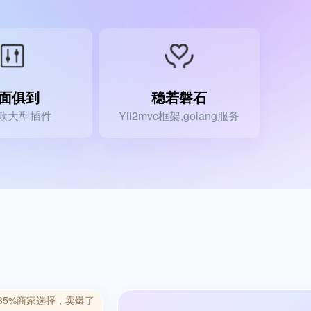
百度小程序
开放平台
抖音小程序
自由入驻开发，系统级API开放
面俱到
稳若磐石
+款大型插件
Yii2mvc框架,golang服务
85%商家选择，卖爆了