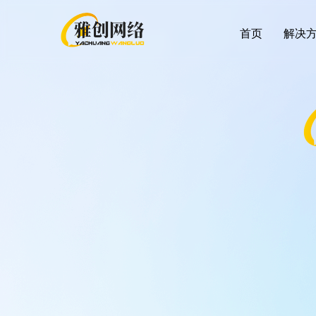
首页
解决
行业解决方案
最新应用
帮助
客户支持
应
全部 >
超强社交分销
积分红包
帮助中心
提交
多种模式体系，极速裂变拓客
快麦erp
增值
大货批发
企微福利价
解决线上大货批发场景，构建批发商体系
视频号小店
随立减
解决方案