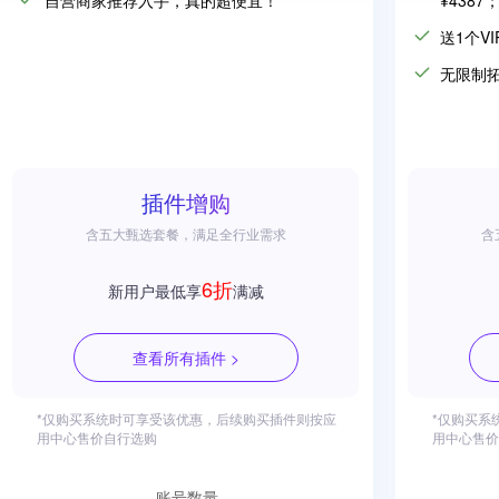
自营商家推荐入手，真的超便宜！
¥4387
送1个
V
无限制
插件增购
含五大甄选套餐，满足全行业需求
含
6折
新用户最低享
满减
查看所有插件 >
*仅购买系统时可享受该优惠，后续购买插件则按应
*仅购买系
用中心售价自行选购
用中心售价
账号数量