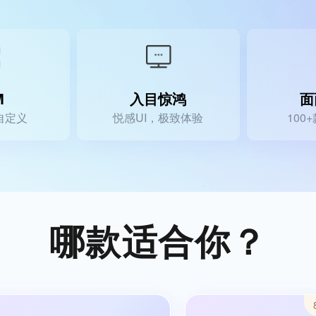
预约到店
裂变优惠券
高级定制开发服务
社区团购
社群接龙
全方位满足您个性化需求
M
入目惊鸿
面
自定义
悦感UI，极致体验
100
哪款适合你？