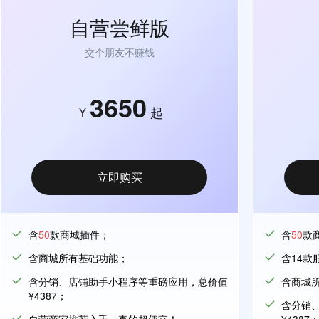
自营尝鲜版
交个朋友不赚钱
3650
¥
起
立即购买
含
50
款商城插件；
含
50
款
含商城所有基础功能；
含14款
含分销、店铺助手小程序等重磅应用，总价值
含商城
¥4387；
含分销