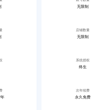
制
无限制
量
店铺数量
制
无限制
权
系统授权
终生
费
次年续费
/年
永久免费