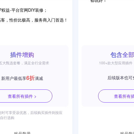
；
都说好！
IP权益-平台官网DIY装修；
拓客，性价比极高，服务商入门首选！
插件增购
包含全
五大甄选套餐，满足全行业需求
100+款大型应用插
6折
后续版本也可
新用户最低享
满减
查看所有插件 >
查看所有插
统时可享受该优惠，后续购买插件则按应
自行选购
账号数量
账号数