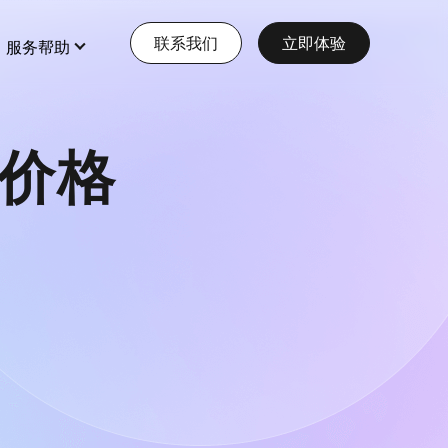
联系我们
立即体验
服务帮助
价格
特色功能
查看更多
全部 >
全部 >
【EWEISHOP】新增商品助手0元
大型多商户
免费使用
店铺装修
打造多元化大型电商平台
会员营销
查看详情
本地生活服务
多门店
【12月第3期 】 EWEISHOP | 人
人商城开发计划
预约、酒店、核销，一站式生活服务模式
多商户
查看详情
收银台