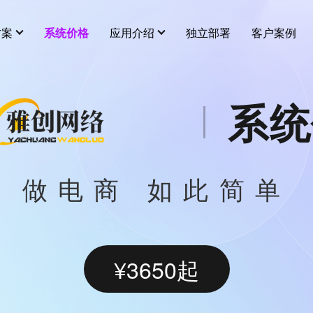
方案
系统价格
应用介绍
独立部署
客户案例
系统
用插件
更多
营销插件
新闻中心
全部 >
智能多门店
分销
秒杀
建议
关于我们
做电商 如此简单
连锁、加盟、独立经营，一体化管理
在线客服
拼团
服务
平台级供货商
代理小店
砍价
店铺商品互通，打造平台级供货市场
¥3650起
酒店预订
幸运大抽奖
知识付费
打包一口价