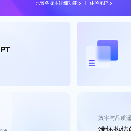
比较各版本详细功能 >
体验系统 >
PT
效率与品质
满怀热情